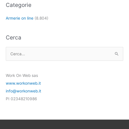
Categorie
Armerie on line
(8.804)
Cerca
C
e
r
Work On Web sas
c
www.workonweb.it
a
info@workonweb.it
:
PI 02348210986