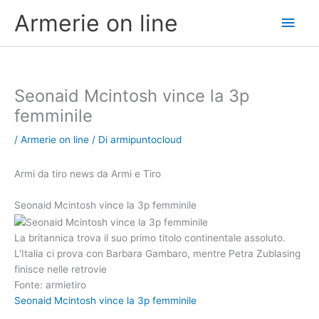
Vai
Men
Armerie on line
al
contenuto
princ
Seonaid Mcintosh vince la 3p
femminile
/
Armerie on line
/ Di
armipuntocloud
Armi da tiro news da Armi e Tiro
Seonaid Mcintosh vince la 3p femminile
La britannica trova il suo primo titolo continentale assoluto.
L'Italia ci prova con Barbara Gambaro, mentre Petra Zublasing
finisce nelle retrovie
Fonte: armietiro
Seonaid Mcintosh vince la 3p femminile