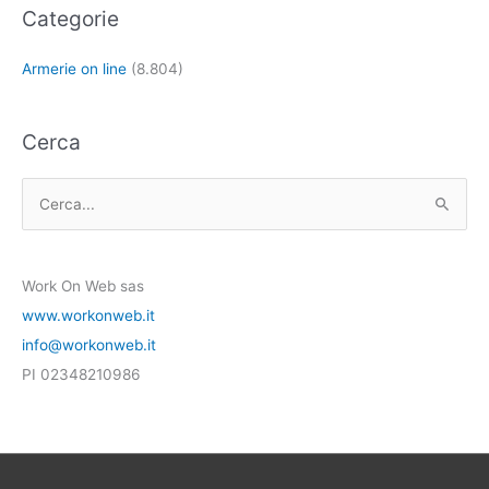
Categorie
Armerie on line
(8.804)
Cerca
C
e
r
Work On Web sas
c
www.workonweb.it
a
info@workonweb.it
:
PI 02348210986