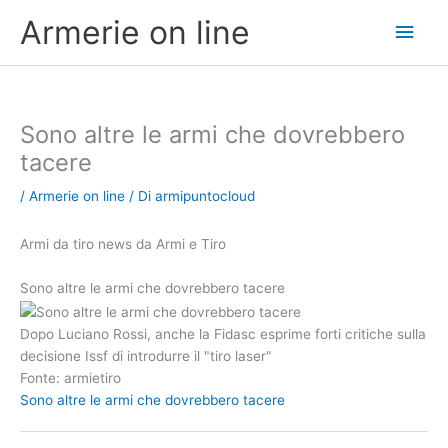
Vai
Men
Armerie on line
al
contenuto
princ
Sono altre le armi che dovrebbero
tacere
/
Armerie on line
/ Di
armipuntocloud
Armi da tiro news da Armi e Tiro
Sono altre le armi che dovrebbero tacere
Dopo Luciano Rossi, anche la Fidasc esprime forti critiche sulla
decisione Issf di introdurre il "tiro laser"
Fonte: armietiro
Sono altre le armi che dovrebbero tacere