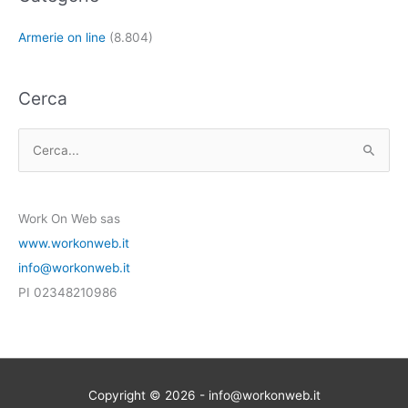
Armerie on line
(8.804)
Cerca
C
e
r
Work On Web sas
c
www.workonweb.it
a
info@workonweb.it
:
PI 02348210986
Copyright © 2026 - info@workonweb.it