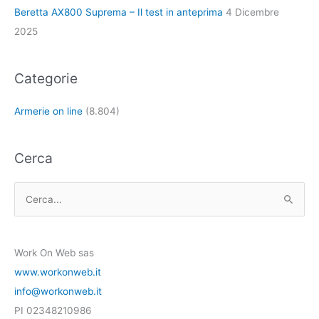
Beretta AX800 Suprema – Il test in anteprima
4 Dicembre
2025
Categorie
Armerie on line
(8.804)
Cerca
C
e
r
Work On Web sas
c
www.workonweb.it
a
info@workonweb.it
:
PI 02348210986