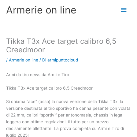
Vai
Men
Armerie on line
al
contenuto
princ
Tikka T3x Ace target calibro 6,5
Creedmoor
/
Armerie on line
/ Di
armipuntocloud
Armi da tiro news da Armi e Tiro
Tikka T3x Ace target calibro 6,5 Creedmoor
Si chiama “ace” (asso) la nuova versione della Tikka T3x: la
versione destinata al tiro sportivo ha canna pesante con volata
di 22 mm, calibri “sportivi” per antonomasia, chassis in lega
leggera con ottime regolazioni, il tutto per un prezzo
decisamente allettante. La prova completa su Armi e Tiro di
luglio 2025!