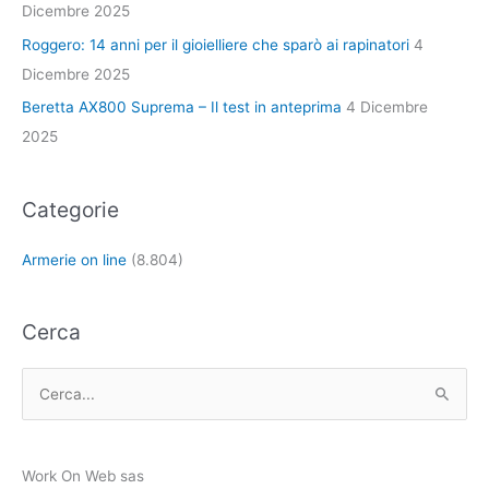
Dicembre 2025
Roggero: 14 anni per il gioielliere che sparò ai rapinatori
4
Dicembre 2025
Beretta AX800 Suprema – Il test in anteprima
4 Dicembre
2025
Categorie
Armerie on line
(8.804)
Cerca
C
e
r
Work On Web sas
c