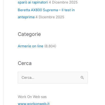
sparò ai rapinatori
4 Dicembre 2025
Beretta AX800 Suprema – Il test in
anteprima
4 Dicembre 2025
Categorie
Armerie on line
(8.804)
Cerca
C
e
r
Work On Web sas
c
www.workonweb.it