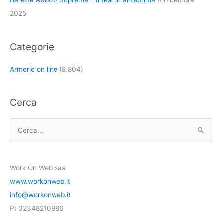
Beretta AX800 Suprema – Il test in anteprima
4 Dicembre
2025
Categorie
Armerie on line
(8.804)
Cerca
C
e
r
Work On Web sas
c
www.workonweb.it
a
info@workonweb.it
:
PI 02348210986