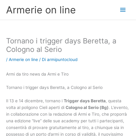
Vai
Men
Armerie on line
al
contenuto
princ
Tornano i trigger days Beretta, a
Cologno al Serio
/
Armerie on line
/ Di
armipuntocloud
Armi da tiro news da Armi e Tiro
Tornano i trigger days Beretta, a Cologno al Serio
Il 13 e 14 dicembre, tornano i
Trigger days Beretta
, questa
volta al poligono Cieli aperti di
Cologno al Serio (Bg)
. L’evento,
in collaborazione con la redazione di Armi e Tiro, che proporrà
una edizione “live” delle sue academy per tutti i partecipanti,
consentirà di provare gratuitamente al tiro, a chiunque sia in
possesso di un porto d’armi in corso di validità, il nuovissimo