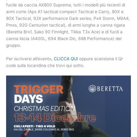
fucile da caccia AX800 Suprema, tutti i modelli più recenti di
armi corte (Apx A1 tactical compact Tactical e Carry, 80X e
80X Tactical, 92X performance Dark series, Px4 Storm, M9A4,
Pmxs, 92G Centurion tactical), di armi lunghe a canna rigata
(Beretta Brx1, Sako 90 Finnlight, Tikka T3x Ace) e di fucili a
canna liscia (A400L, 694 Black Dlc, 688 Performance) del
gruppo.
Per iscriversi all’evento,
CLICCA QUI
oppure scansiona il Qr
code sulla locandina che trovi qui sotto.