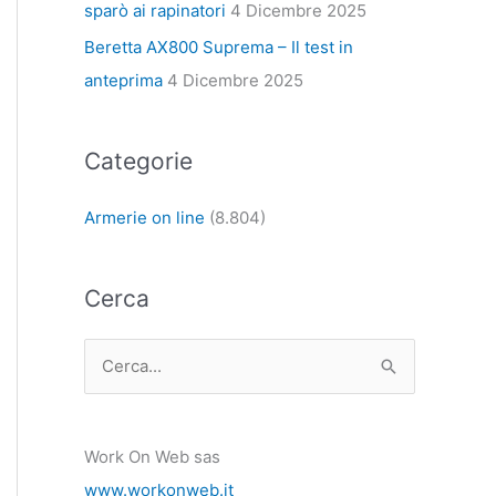
sparò ai rapinatori
4 Dicembre 2025
Beretta AX800 Suprema – Il test in
anteprima
4 Dicembre 2025
Categorie
Armerie on line
(8.804)
Cerca
C
e
r
Work On Web sas
c
www.workonweb.it