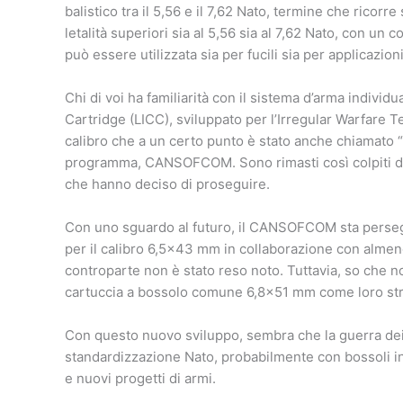
balistico tra il 5,56 e il 7,62 Nato, termine che ricorr
letalità superiori sia al 5,56 sia al 7,62 Nato, con un
può essere utilizzata sia per fucili sia per applicazio
Chi di voi ha familiarità con il sistema d’arma indivi
Cartridge (LICC), sviluppato per l’Irregular Warfare
calibro che a un certo punto è stato anche chiamato “
programma, CANSOFCOM. Sono rimasti così colpiti d
che hanno deciso di proseguire.
Con uno sguardo al futuro, il CANSOFCOM sta pers
per il calibro 6,5×43 mm in collaborazione con alme
controparte non è stato reso noto. Tuttavia, so che non
cartuccia a bossolo comune 6,8×51 mm come loro str
Con questo nuovo sviluppo, sembra che la guerra dei c
standardizzazione Nato, probabilmente con bossoli in
e nuovi progetti di armi.