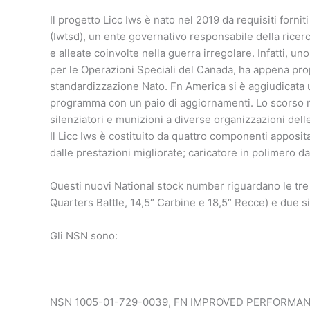
Il progetto Licc Iws è nato nel 2019 da requisiti forni
(Iwtsd), un ente governativo responsabile della ricer
e alleate coinvolte nella guerra irregolare. Infatti, 
per le Operazioni Speciali del Canada, ha appena pro
standardizzazione Nato. Fn America si è aggiudicata u
programma con un paio di aggiornamenti. Lo scorso n
silenziatori e munizioni a diverse organizzazioni dell
Il Licc Iws è costituito da quattro componenti apposit
dalle prestazioni migliorate; caricatore in polimero 
Questi nuovi National stock number riguardano le tre
Quarters Battle, 14,5″ Carbine e 18,5″ Recce) e due sil
Gli NSN sono:
NSN 1005-01-729-0039, FN IMPROVED PERFORMANC