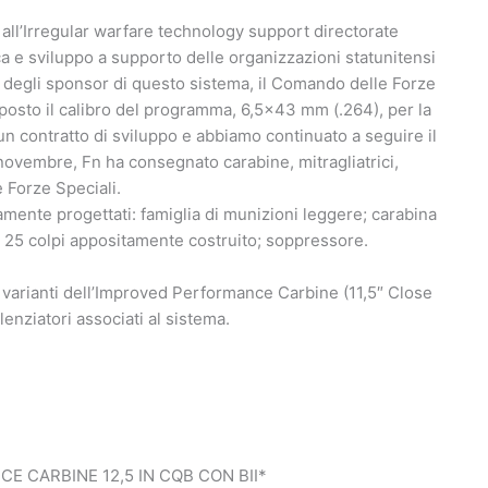
ti all’Irregular warfare technology support directorate
ca e sviluppo a supporto delle organizzazioni statunitensi
uno degli sponsor di questo sistema, il Comando delle Forze
posto il calibro del programma, 6,5×43 mm (.264), per la
n contratto di sviluppo e abbiamo continuato a seguire il
ovembre, Fn ha consegnato carabine, mitragliatrici,
e Forze Speciali.
amente progettati: famiglia di munizioni leggere; carabina
da 25 colpi appositamente costruito; soppressore.
 varianti dell’Improved Performance Carbine (11,5″ Close
enziatori associati al sistema.
E CARBINE 12,5 IN CQB CON BII*