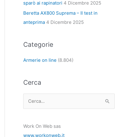
sparò ai rapinatori
4 Dicembre 2025
Beretta AX800 Suprema – Il test in
anteprima
4 Dicembre 2025
Categorie
Armerie on line
(8.804)
Cerca
C
e
r
Work On Web sas
c
www.workonweb.it