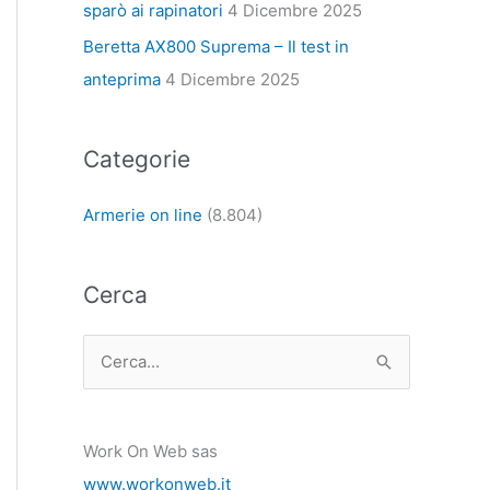
sparò ai rapinatori
4 Dicembre 2025
Beretta AX800 Suprema – Il test in
anteprima
4 Dicembre 2025
Categorie
Armerie on line
(8.804)
Cerca
C
e
r
Work On Web sas
c
www.workonweb.it