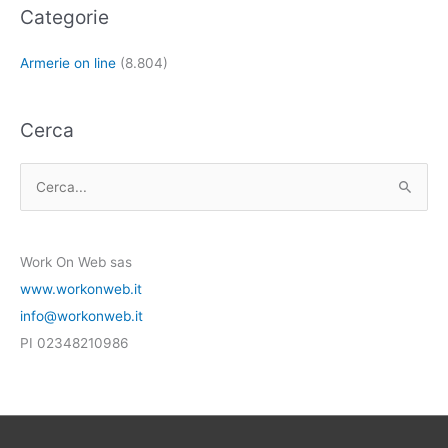
Categorie
Armerie on line
(8.804)
Cerca
C
e
r
Work On Web sas
c
www.workonweb.it
a
info@workonweb.it
:
PI 02348210986