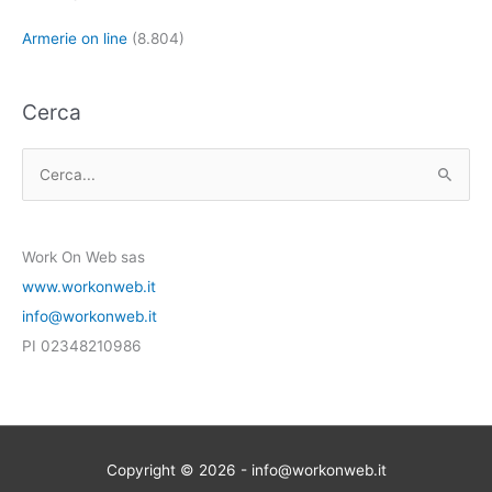
Armerie on line
(8.804)
Cerca
C
e
r
Work On Web sas
c
www.workonweb.it
a
info@workonweb.it
:
PI 02348210986
Copyright © 2026 - info@workonweb.it