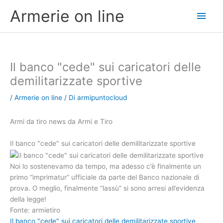
Vai
Men
Armerie on line
al
contenuto
princ
Il banco "cede" sui caricatori delle
demilitarizzate sportive
/
Armerie on line
/ Di
armipuntocloud
Armi da tiro news da Armi e Tiro
Il banco "cede" sui caricatori delle demilitarizzate sportive
Noi lo sostenevamo da tempo, ma adesso c’è finalmente un
primo “imprimatur” ufficiale da parte del Banco nazionale di
prova. O meglio, finalmente “lassù” si sono arresi all’evidenza
della legge!
Fonte: armietiro
Il banco "cede" sui caricatori delle demilitarizzate sportive