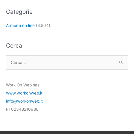
Categorie
Armerie on line
(8.804)
Cerca
C
e
r
Work On Web sas
c
www.workonweb.it
a
info@workonweb.it
:
PI 02348210986